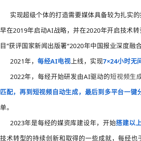
实现超级个体的打造需要媒体具备较为扎实的技
早在2019年启动AI战略，并在2020年开启技
目”获评国家新闻出版署“2020年中国报业深度融
2021年，
每经AI电视
上线，实现
7×24小时
2022年，每经开始研发由AI驱动的
短视频生
匹配，再到短视频自动生成，最后到多平台一键分
单。
2023年是每经的媒资库建设年，开始
搭建
以
技术转型的持续创新和取得的一些成就，每经也于