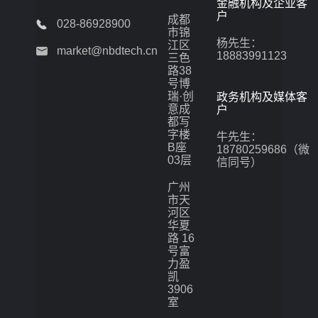
金融机构及企业客
户
成都
028-86928900
市锦
杨先生：
江区
market@nbdtech.cn
18883991123
三色
路38
号博
瑞·创
政务机构及媒体客
意成
户
都写
字楼
牛先生：
B座
18780259686（微
03层
信同号）
广州
市天
河区
华夏
路 16
号富
力盈
凯
3906
室