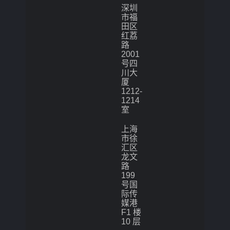
深圳
市福
田区
红荔
路
2001
号四
川大
厦
1212-
1214
室
上海
市徐
汇区
龙文
路
199
号国
际传
媒港
F1 楼
10 层