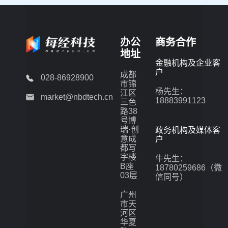
办公
商务合作
地址
金融机构及企业客
户
成都
028-86928900
市锦
杨先生：
江区
market@nbdtech.cn
18883991123
三色
路38
号博
瑞·创
政务机构及媒体客
意成
户
都写
字楼
牛先生：
B座
18780259686（微
03层
信同号）
广州
市天
河区
华夏