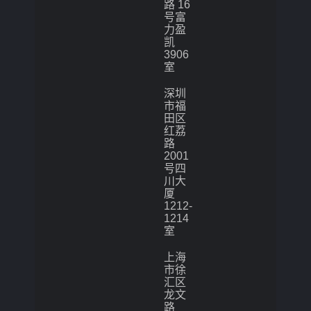
路 16
号富
力盈
凯
3906
室
深圳
市福
田区
红荔
路
2001
号四
川大
厦
1212-
1214
室
上海
市徐
汇区
龙文
路