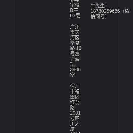
字楼
牛先生：
B座
18780259686（微
03层
信同号）
广州
市天
河区
华夏
路 16
号富
力盈
凯
3906
室
深圳
市福
田区
红荔
路
2001
号四
川大
厦