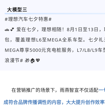
大模型三
#理想汽车七夕特惠#
🚗💕 爱在七夕，理想相随！8月1日至13
包，覆盖理想L6至MEGA全系车型。七夕礼
MEGA尊享5000元充电桩服务，L7/L8
浪漫节# 🎁🏠💖
在营销推广的场景下，雨燕智宣不仅适配
一
成符合品牌传播调性的内容，大大提升创作效率