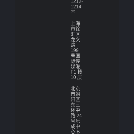
1212-
1214
室
上海
市徐
汇区
龙文
路
199
号国
际传
媒港
F1 楼
10 层
北京
市朝
阳区
东三
环中
路 24
号乐
成中
心 B