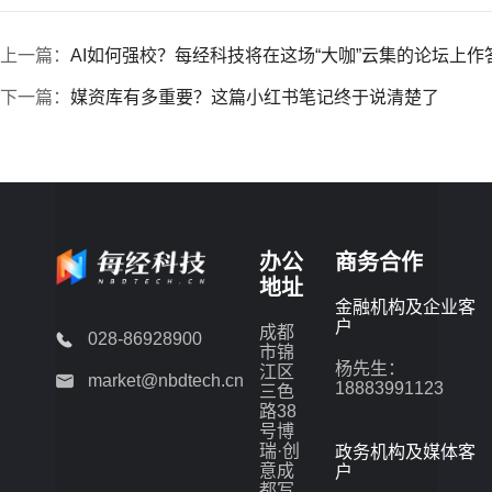
上一篇：
AI如何强校？每经科技将在这场“大咖”云集的论坛上作
下一篇：
媒资库有多重要？这篇小红书笔记终于说清楚了
办公
商务合作
地址
金融机构及企业客
户
成都
028-86928900
市锦
杨先生：
江区
market@nbdtech.cn
18883991123
三色
路38
号博
瑞·创
政务机构及媒体客
意成
户
都写