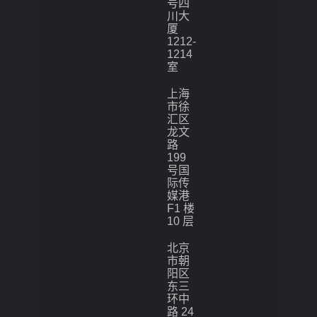
号四
川大
厦
1212-
1214
室
上海
市徐
汇区
龙文
路
199
号国
际传
媒港
F1 楼
10 层
北京
市朝
阳区
东三
环中
路 24