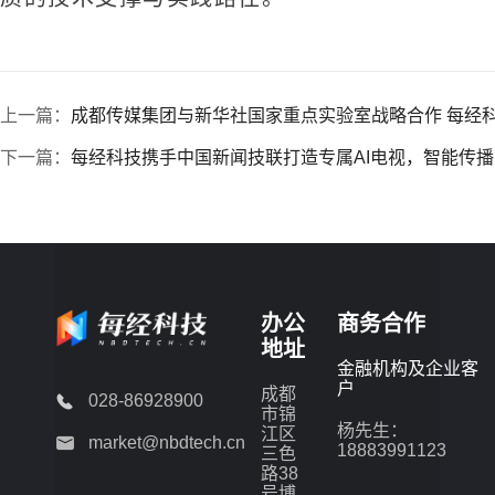
上一篇：
成都传媒集团与新华社国家重点实验室战略合作 每经
下一篇：
每经科技携手中国新闻技联打造专属AI电视，智能传
办公
商务合作
地址
金融机构及企业客
户
成都
028-86928900
市锦
杨先生：
江区
market@nbdtech.cn
18883991123
三色
路38
号博