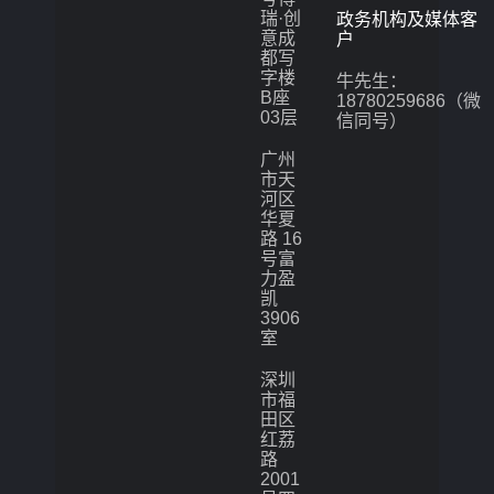
瑞·创
政务机构及媒体客
意成
户
都写
字楼
牛先生：
B座
18780259686（微
03层
信同号）
广州
市天
河区
华夏
路 16
号富
力盈
凯
3906
室
深圳
市福
田区
红荔
路
2001