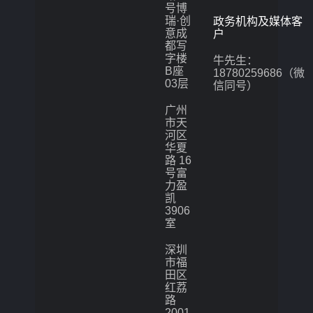
号博
瑞·创
政务机构及媒体客
意成
户
都写
字楼
牛先生：
B座
18780259686（微
03层
信同号）
广州
市天
河区
华夏
路 16
号富
力盈
凯
3906
室
深圳
市福
田区
红荔
路
2001