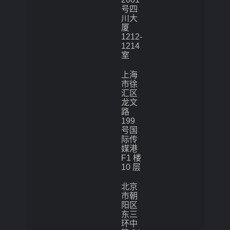
号四
川大
厦
1212-
1214
室
上海
市徐
汇区
龙文
路
199
号国
际传
媒港
F1 楼
10 层
北京
市朝
阳区
东三
环中