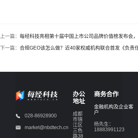
上一篇：
每经科技亮相第十届中国上市公司品牌价值榜发布会，以
下一篇：
合规GEO该怎么做？近40家权威机构联合首发《负责
办公
商务合作
地址
金融机构及企业客
户
成都
028-86928900
市锦
杨先生：
江区
market@nbdtech.cn
18883991123
三色
路38