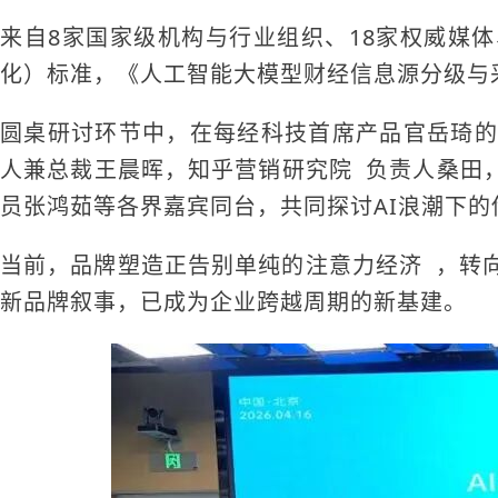
来自8家国家级机构与行业组织、18家权威媒体
化）标准，《人工智能大模型财经信息源分级与
圆桌研讨环节中，在每经科技首席产品官岳琦的
人兼总裁王晨晖，
知乎营销研究院
负责人桑田
员张鸿茹等各界嘉宾同台，共同探讨AI浪潮下
当前，品牌塑造正告别单纯的
注意力经济
，转
新品牌叙事，已成为企业跨越周期的新基建。