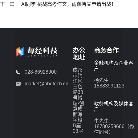
下一篇：
“AI同学”挑战高考作文，雨燕智宣申请出战！
办公
商务合作
地址
金融机构及企业客
户
成都
028-86928900
市锦
杨先生：
江区
market@nbdtech.cn
18883991123
三色
路38
号博
瑞·创
政务机构及媒体客
意成
户
都写
字楼
牛先生：
B座
18780259686（微
03层
信同号）