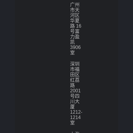
广州
市天
河区
华夏
路 16
号富
力盈
凯
3906
室
深圳
市福
田区
红荔
路
2001
号四
川大
厦
1212-
1214
室