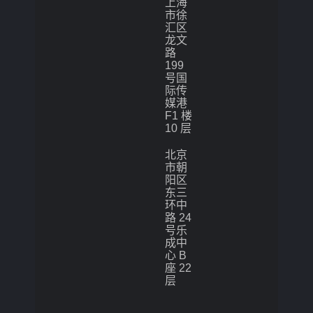
上海
市徐
汇区
龙文
路
199
号国
际传
媒港
F1 楼
10 层
北京
市朝
阳区
东三
环中
路 24
号乐
成中
心 B
座 22
层