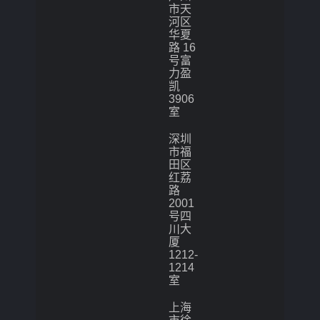
市天
河区
华夏
路 16
号富
力盈
凯
3906
室
深圳
市福
田区
红荔
路
2001
号四
川大
厦
1212-
1214
室
上海