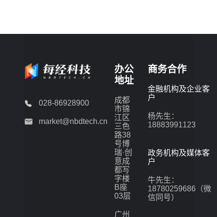
办公
商务合作
地址
金融机构及企业客
户
成都
028-86928900
市锦
杨先生：
江区
market@nbdtech.cn
18883991123
三色
路38
号博
瑞·创
政务机构及媒体客
意成
户
都写
字楼
牛先生：
B座
18780259686（微
03层
信同号）
广州