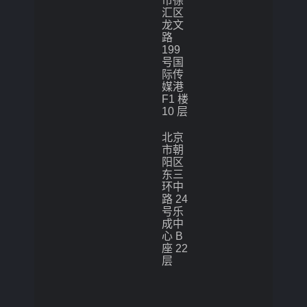
市徐
汇区
龙文
路
199
号国
际传
媒港
F1 楼
10 层
北京
市朝
阳区
东三
环中
路 24
号乐
成中
心 B
座 22
层