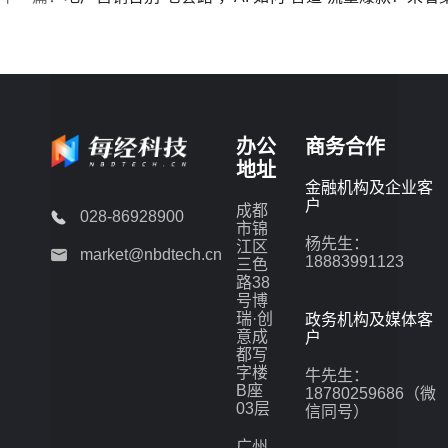
办公
商务合作
地址
金融机构及企业客
户
成都
028-86928900
市锦
杨先生：
江区
market@nbdtech.cn
18883991123
三色
路38
号博
瑞·创
政务机构及媒体客
意成
户
都写
字楼
牛先生：
B座
18780259686（微
03层
信同号）
广州