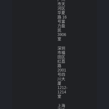
市天
河区
华夏
路 16
号富
力盈
凯
3906
室
深圳
市福
田区
红荔
路
2001
号四
川大
厦
1212-
1214
室
上海