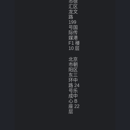
市徐
汇区
龙文
路
199
号国
际传
媒港
F1 楼
10 层
北京
市朝
阳区
东三
环中
路 24
号乐
成中
心 B
座 22
层