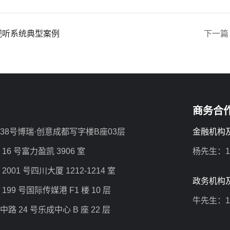
视听系统典型案例
下一篇
商务合
8号博瑞·创意成都写字楼B座03层
金融机构
6 号富力盈凯 3906 室
杨先生：18
01 号四川大厦 1212-1214 室
政务机构
9 号国际传媒港 F1 楼 10 层
牛先生：1
 24 号乐成中心 B 座 22 层