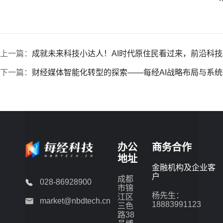
上一篇：
成就未来科技小达人！AI时代原住民看过来，前沿科技
下一篇：
财经媒体智能化转型的探索——每经AI战略布局与系
办公
商务合作
地址
金融机构及企业客
户
成都
028-86928900
市锦
杨先生：
江区
market@nbdtech.cn
18883991123
三色
路38