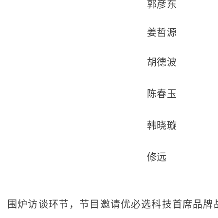
郭彦东
姜哲源
胡德波
陈春玉
韩晓璇
修远
围炉访谈环节，节目邀请优必选科技首席品牌