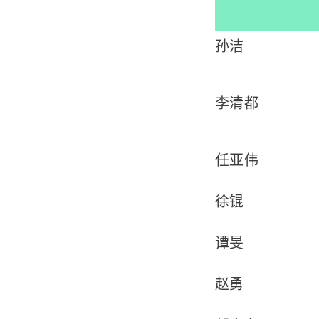
孙洁
李清都
任亚伟
徐锟
谭旻
赵勇