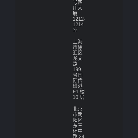
号四
川大
厦
1212-
1214
室
上海
市徐
汇区
龙文
路
199
号国
际传
媒港
F1 楼
10 层
北京
市朝
阳区
东三
环中
路 24