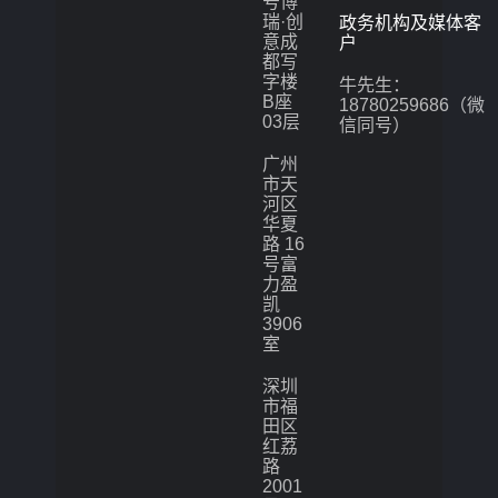
号博
瑞·创
政务机构及媒体客
意成
户
都写
字楼
牛先生：
B座
18780259686（微
03层
信同号）
广州
市天
河区
华夏
路 16
号富
力盈
凯
3906
室
深圳
市福
田区
红荔
路
2001