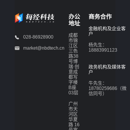
办公
商务合作
地址
金融机构及企业客
户
成都
028-86928900
市锦
杨先生：
江区
market@nbdtech.cn
18883991123
三色
路38
号博
瑞·创
政务机构及媒体客
意成
户
都写
字楼
牛先生：
B座
18780259686（微
03层
信同号）
广州
市天
河区
华夏
路 16
号富