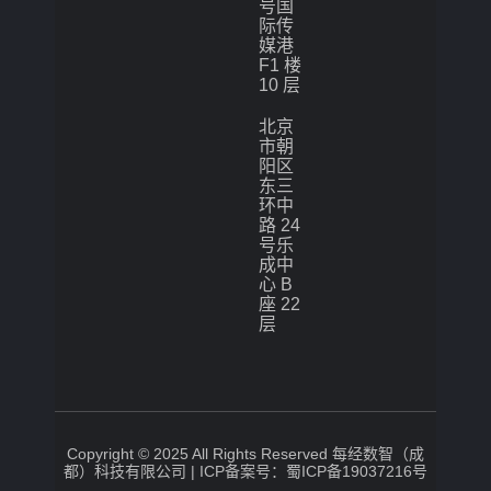
号国
际传
媒港
F1 楼
10 层
北京
市朝
阳区
东三
环中
路 24
号乐
成中
心 B
座 22
层
Copyright © 2025 All Rights Reserved 每经数智（成
都）科技有限公司 |
ICP备案号：蜀ICP备19037216号