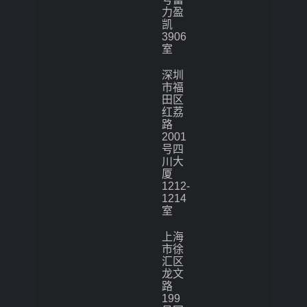
力盈
凯
3906
室
深圳
市福
田区
红荔
路
2001
号四
川大
厦
1212-
1214
室
上海
市徐
汇区
龙文
路
199