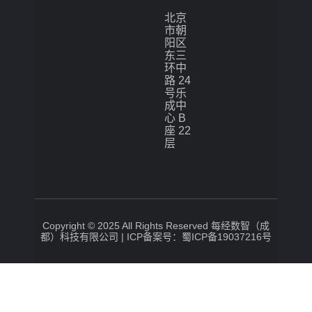
北京
市朝
阳区
东三
环中
路 24
号乐
成中
心 B
座 22
层
Copyright © 2025 All Rights Reserved 每经数智（成
都）科技有限公司 |
ICP备案号：蜀ICP备19037216号