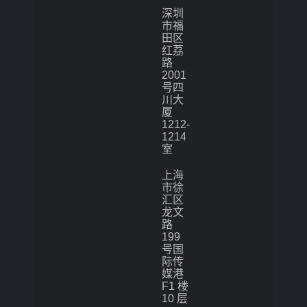
深圳
市福
田区
红荔
路
2001
号四
川大
厦
1212-
1214
室
上海
市徐
汇区
龙文
路
199
号国
际传
媒港
F1 楼
10 层