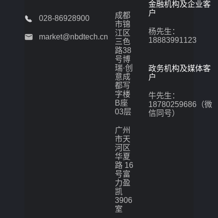
金融机构及企业客
户
成都
028-86928900
市锦
杨先生：
江区
market@nbdtech.cn
18883991123
三色
路38
号博
瑞·创
政务机构及媒体客
意成
户
都写
字楼
牛先生：
B座
18780259686（微
03层
信同号）
广州
市天
河区
华夏
路 16
号富
力盈
凯
3906
室