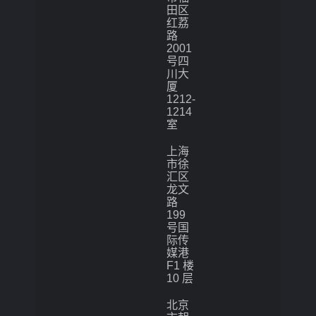
田区
红荔
路
2001
号四
川大
厦
1212-
1214
室
上海
市徐
汇区
龙文
路
199
号国
际传
媒港
F1 楼
10 层
北京