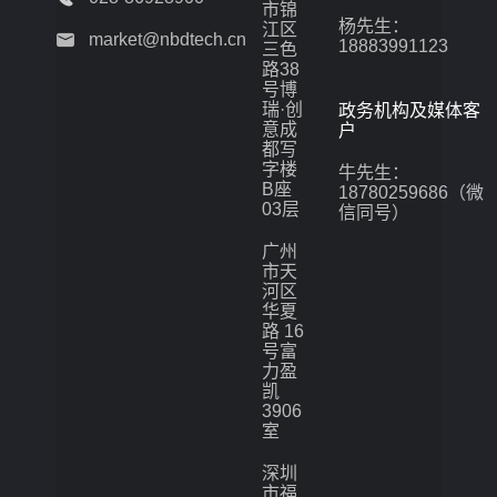
市锦
杨先生：
江区
market@nbdtech.cn
18883991123
三色
路38
号博
瑞·创
政务机构及媒体客
意成
户
都写
字楼
牛先生：
B座
18780259686（微
03层
信同号）
广州
市天
河区
华夏
路 16
号富
力盈
凯
3906
室
深圳
市福