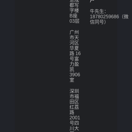
户
都写
字楼
牛先生：
B座
18780259686（微
03层
信同号）
广州
市天
河区
华夏
路 16
号富
力盈
凯
3906
室
深圳
市福
田区
红荔
路
2001
号四
川大