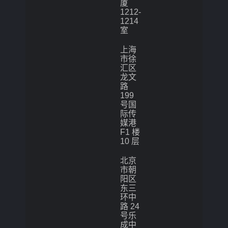
厦
1212-
1214
室
上海
市徐
汇区
龙文
路
199
号国
际传
媒港
F1 楼
10 层
北京
市朝
阳区
东三
环中
路 24
号乐
成中