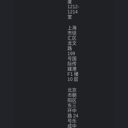
厦
1212-
1214
室
上海
市徐
汇区
龙文
路
199
号国
际传
媒港
F1 楼
10 层
北京
市朝
阳区
东三
环中
路 24
号乐
成中