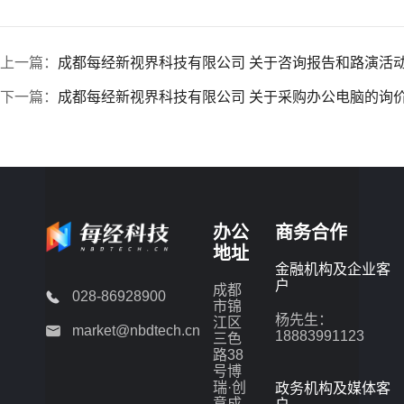
上一篇：
成都每经新视界科技有限公司 关于咨询报告和路演活
下一篇：
成都每经新视界科技有限公司 关于采购办公电脑的询
办公
商务合作
地址
金融机构及企业客
户
成都
028-86928900
市锦
杨先生：
江区
market@nbdtech.cn
18883991123
三色
路38
号博
瑞·创
政务机构及媒体客
意成