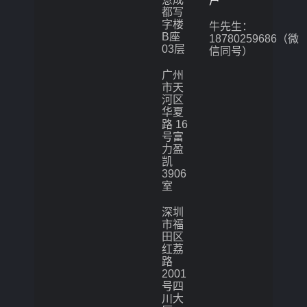
户
都写
字楼
牛先生：
B座
18780259686（微
03层
信同号）
广州
市天
河区
华夏
路 16
号富
力盈
凯
3906
室
深圳
市福
田区
红荔
路
2001
号四
川大