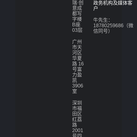
瑞·创
政务机构及媒体客
意成
户
都写
字楼
牛先生：
B座
18780259686（微
03层
信同号）
广州
市天
河区
华夏
路 16
号富
力盈
凯
3906
室
深圳
市福
田区
红荔
路
2001
号四