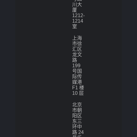
川大
厦
1212-
1214
室
上海
市徐
汇区
龙文
路
199
号国
际传
媒港
F1 楼
10 层
北京
市朝
阳区
东三
环中
路 24