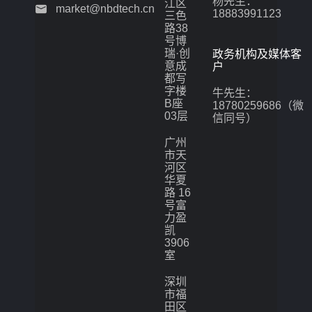
杨先生：
江区
market@nbdtech.cn
18883991123
三色
路38
号博
瑞·创
政务机构及媒体客
意成
户
都写
字楼
牛先生：
B座
18780259686（微
03层
信同号）
广州
市天
河区
华夏
路 16
号富
力盈
凯
3906
室
深圳
市福
田区