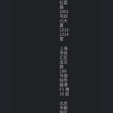
红荔
路
2001
号四
川大
厦
1212-
1214
室
上海
市徐
汇区
龙文
路
199
号国
际传
媒港
F1 楼
10 层
北京
市朝
阳区