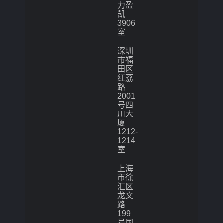
力盈
凯
3906
室
深圳
市福
田区
红荔
路
2001
号四
川大
厦
1212-
1214
室
上海
市徐
汇区
龙文
路
199
号国