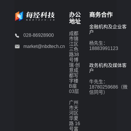
办公
商务合作
地址
金融机构及企业客
户
成都
028-86928900
市锦
杨先生：
江区
market@nbdtech.cn
18883991123
三色
路38
号博
瑞·创
政务机构及媒体客
意成
户
都写
字楼
牛先生：
B座
18780259686（微
03层
信同号）
广州
市天
河区
华夏
路 16
号富