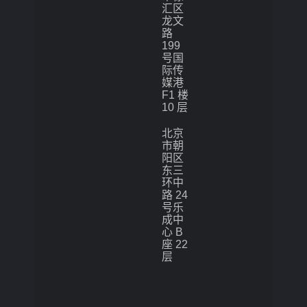
汇区
龙文
路
199
号国
际传
媒港
F1 楼
10 层
北京
市朝
阳区
东三
环中
路 24
号乐
成中
心 B
座 22
层