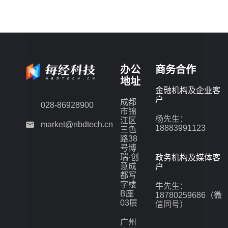
办公
商务合作
地址
金融机构及企业客
户
成都
028-86928900
市锦
杨先生：
江区
market@nbdtech.cn
18883991123
三色
路38
号博
瑞·创
政务机构及媒体客
意成
户
都写
字楼
牛先生：
B座
18780259686（微
03层
信同号）
广州