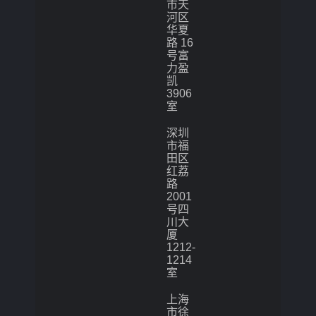
市天
河区
华夏
路 16
号富
力盈
凯
3906
室
深圳
市福
田区
红荔
路
2001
号四
川大
厦
1212-
1214
室
上海
市徐