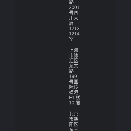
路
2001
号四
川大
厦
1212-
1214
室
上海
市徐
汇区
龙文
路
199
号国
际传
媒港
F1 楼
10 层
北京
市朝
阳区
东三