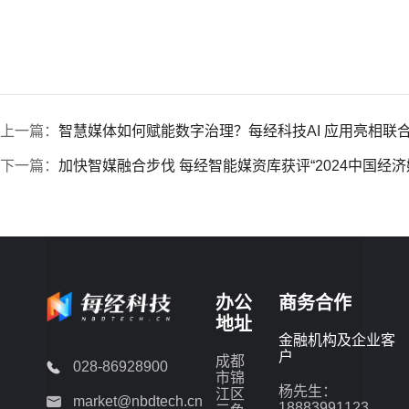
上一篇：
智慧媒体如何赋能数字治理？每经科技AI 应用亮相联
下一篇：
加快智媒融合步伐 每经智能媒资库获评“2024中国经
办公
商务合作
地址
金融机构及企业客
户
成都
028-86928900
市锦
杨先生：
江区
market@nbdtech.cn
18883991123