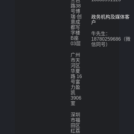
三色
路38
号博
瑞·创
政务机构及媒体客
意成
户
都写
字楼
牛先生：
B座
18780259686（微
03层
信同号）
广州
市天
河区
华夏
路 16
号富
力盈
凯
3906
室
深圳
市福
田区
红荔