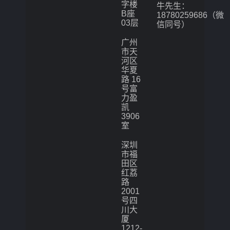
字楼
牛先生：
B座
18780259686（微
03层
信同号）
广州
市天
河区
华夏
路 16
号富
力盈
凯
3906
室
深圳
市福
田区
红荔
路
2001
号四
川大
厦
1212-