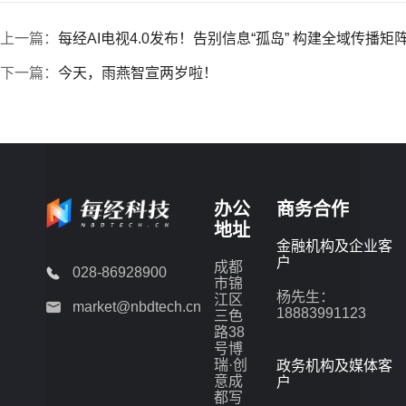
上一篇：
每经AI电视4.0发布！告别信息“孤岛” 构建全域传播矩
下一篇：
今天，雨燕智宣两岁啦！
办公
商务合作
地址
金融机构及企业客
户
成都
028-86928900
市锦
杨先生：
江区
market@nbdtech.cn
18883991123
三色
路38
号博
瑞·创
政务机构及媒体客
意成
户
都写