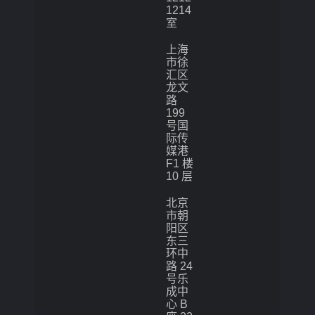
1214
室
上海
市徐
汇区
龙文
路
199
号国
际传
媒港
F1 楼
10 层
北京
市朝
阳区
东三
环中
路 24
号乐
成中
心 B